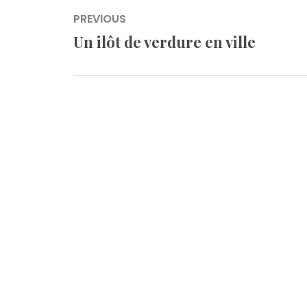
Navigation
PREVIOUS
de
Un ilôt de verdure en ville
Previous
l’article
post: