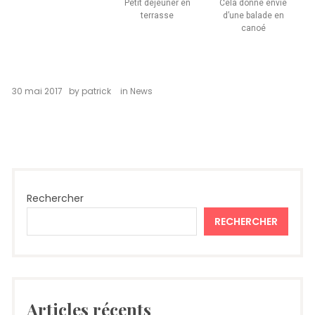
Petit déjeuner en
Cela donne envie
terrasse
d’une balade en
canoé
30 mai 2017
by
patrick
in
News
Rechercher
RECHERCHER
Articles récents