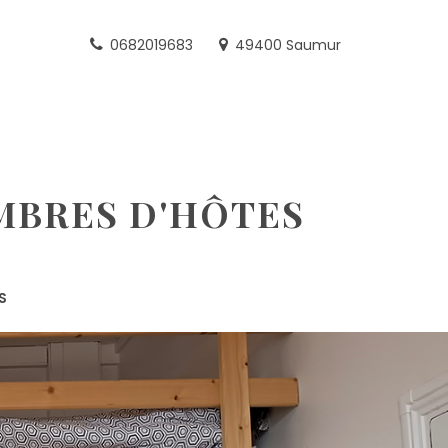
0682019683
49400 Saumur
MBRES D'HÔTES
S