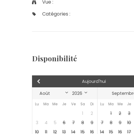
Vue :
Catégories :
Disponibilité
Aujourd'hui
Septembr
Lu
Ma
Me
Je
Ve
Sa
Di
Lu
Ma
Me
Je
1
2
1
2
3
3
4
5
6
7
8
9
7
8
9
10
10
11
12
13
14
15
16
14
15
16
17