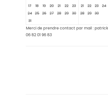
17
18
19
20
21
22
23
21
22
23
24
24
25
26
27
28
29
30
28
29
30
31
Merci de prendre contact par mail : pat
06 82 01 96 83
Navigation
de
l’article