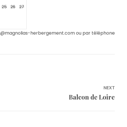
25
26
27
rick@magnolias-herbergement.com ou par téléphone
NEXT
Balcon de Loire
Next
post: