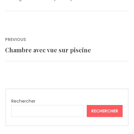
Navigation
PREVIOUS
de
Chambre avec vue sur piscine
Previous
l’article
post:
Rechercher
RECHERCHER