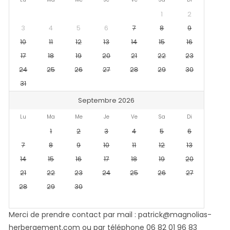
1
2
3
4
5
6
7
8
9
10
11
12
13
14
15
16
17
18
19
20
21
22
23
24
25
26
27
28
29
30
31
Septembre 2026
Lu
Ma
Me
Je
Ve
Sa
Di
1
2
3
4
5
6
7
8
9
10
11
12
13
14
15
16
17
18
19
20
21
22
23
24
25
26
27
28
29
30
Merci de prendre contact par mail : patrick@magnolias-
herbergement.com ou par téléphone 06 82 01 96 83